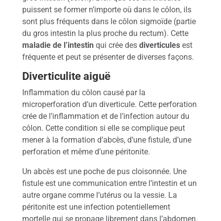
e
puissent se former n’importe où dans le côlon, ils
d
sont plus fréquents dans le côlon sigmoïde (partie
é
p
du gros intestin la plus proche du rectum). Cette
i
maladie de l’intestin
qui crée des
diverticules
est
s
fréquente et peut se présenter de diverses façons.
t
a
Diverticulite aiguë
g
e
Inflammation du côlon causé par la
d
microperforation d’un diverticule. Cette perforation
u
crée de l’inflammation et de l’infection autour du
c
côlon. Cette condition si elle se complique peut
a
mener à la formation d’abcès, d’une fistule, d’une
n
c
perforation et même d’une péritonite.
e
r
Un abcès est une poche de pus cloisonnée. Une
c
fistule est une communication entre l’intestin et un
o
autre organe comme l’utérus ou la vessie. La
l
péritonite est une infection potentiellement
o
mortelle qui se propage librement dans l’abdomen.