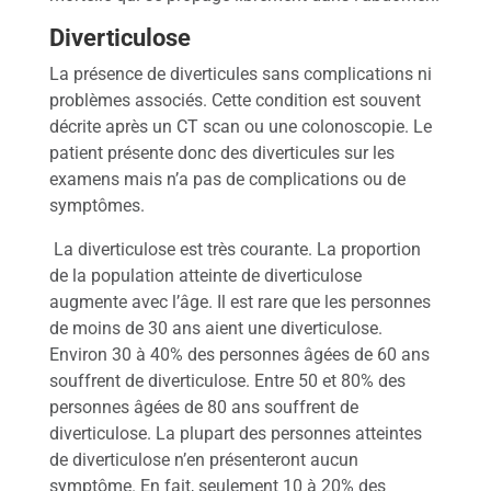
r
e
Diverticulose
c
t
La présence de diverticules sans complications ni
a
problèmes associés. Cette condition est souvent
l
décrite après un CT scan ou une colonoscopie. Le
C
patient présente donc des diverticules sur les
a
examens mais n’a pas de complications ou de
n
symptômes.
c
e
La diverticulose est très courante. La proportion
r
de la population atteinte de diverticulose
c
augmente avec l’âge. Il est rare que les personnes
o
l
de moins de 30 ans aient une diverticulose.
o
Environ 30 à 40% des personnes âgées de 60 ans
r
souffrent de diverticulose. Entre 50 et 80% des
e
personnes âgées de 80 ans souffrent de
c
diverticulose. La plupart des personnes atteintes
t
a
de diverticulose n’en présenteront aucun
l
symptôme. En fait, seulement 10 à 20% des