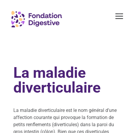
≡
L
a
La maladie
F
o
n
diverticulaire
d
a
t
i
La maladie diverticulaire est le nom général d’une
o
n
affection courante qui provoque la formation de
petits renflements (diverticules) dans la paroi du
L
gros intestin (côlon). Bien que ces diverticules