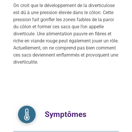
d
On croit que le développement de la diverticulose
i
e
est dû à une pression élevée dans le côlon. Cette
s
pression fait gonfler les zones faibles de la paroi
d
du côlon et former ces sacs que l’on appelle
i
diverticule. Une alimentation pauvre en fibres et
g
riche en viande rouge peut également jouer un rôle.
e
s
Actuellement, on ne comprend pas bien comment
t
ces sacs deviennent enflammés et provoquent une
i
diverticulite.
v
e
s
Qu
esti
ons
fré
que
Symptômes
nte
s