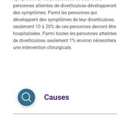
personnes atteintes de diverticulose développeront
C
des symptômes. Parmi les personnes qui
a
développent des symptômes de leur diverticulose,
n
c
seulement 10 à 20% de ces personnes devront être
e
hospitalisées. Parmi toutes les personnes atteintes
r
de diverticulose, seulement 1% environ nécessitera
s
une intervention chirurgicale.
d
i
g
e
s
t
i
f
Causes
s
M
a
l
a