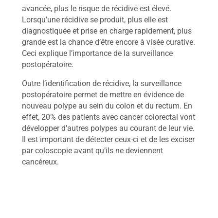
avancée, plus le risque de récidive est élevé.
C
Lorsqu’une récidive se produit, plus elle est
a
diagnostiquée et prise en charge rapidement, plus
n
grande est la chance d’être encore à visée curative.
c
Ceci explique l’importance de la surveillance
e
r
postopératoire.
s
d
Outre l’identification de récidive, la surveillance
i
postopératoire permet de mettre en évidence de
g
nouveau polype au sein du colon et du rectum. En
e
effet, 20% des patients avec cancer colorectal vont
s
développer d’autres polypes au courant de leur vie.
t
Il est important de détecter ceux-ci et de les exciser
i
par coloscopie avant qu’ils ne deviennent
f
s
cancéreux.
M
a
l
a