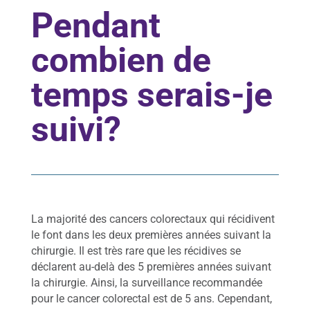
d
Pendant
i
e
s
combien de
d
i
temps serais-je
g
e
s
suivi?
t
i
v
e
s
Qu
La majorité des cancers colorectaux qui récidivent
esti
le font dans les deux premières années suivant la
ons
fré
chirurgie. Il est très rare que les récidives se
que
déclarent au-delà des 5 premières années suivant
nte
la chirurgie. Ainsi, la surveillance recommandée
s
pour le cancer colorectal est de 5 ans. Cependant,