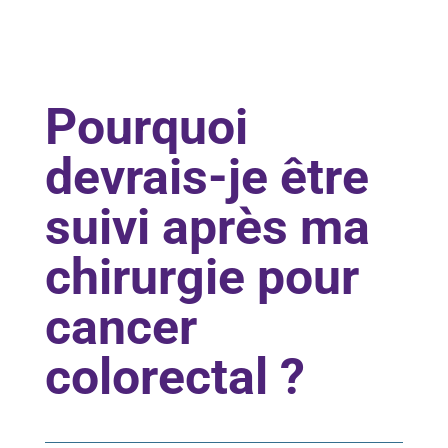
e
d
é
p
i
s
Pourquoi
t
a
devrais-je être
g
e
d
suivi après ma
u
c
chirurgie pour
a
n
c
cancer
e
r
colorectal ?
c
o
l
o