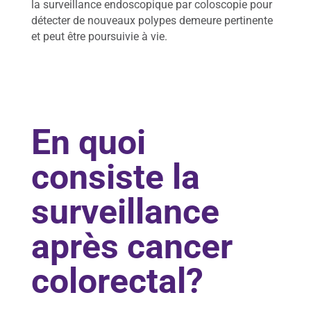
la surveillance endoscopique par coloscopie pour
No
détecter de nouveaux polypes demeure pertinente
us
et peut être poursuivie à vie.
join
dre
En quoi
consiste la
surveillance
après cancer
colorectal?