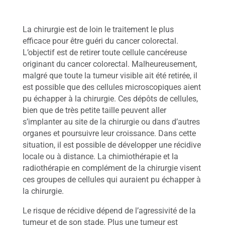
r
e
c
t
La chirurgie est de loin le traitement le plus
a
efficace pour être guéri du cancer colorectal.
l
L’objectif est de retirer toute cellule cancéreuse
originant du cancer colorectal. Malheureusement,
C
malgré que toute la tumeur visible ait été retirée, il
a
est possible que des cellules microscopiques aient
n
pu échapper à la chirurgie. Ces dépôts de cellules,
c
e
bien que de très petite taille peuvent aller
r
s’implanter au site de la chirurgie ou dans d’autres
c
organes et poursuivre leur croissance. Dans cette
o
situation, il est possible de développer une récidive
l
locale ou à distance. La chimiothérapie et la
o
radiothérapie en complément de la chirurgie visent
r
ces groupes de cellules qui auraient pu échapper à
e
c
la chirurgie.
t
a
Le risque de récidive dépend de l’agressivité de la
l
tumeur et de son stade. Plus une tumeur est